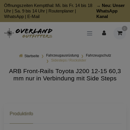
Öffnungszeiten Kemptthal: Mi. bis Fr. 14 bis 18
→ Neu:
Unser
Uhr | Sa. 9 bis 14 Uhr |
Routenplaner
|
WhatsApp
WhatsApp
|
E-Mail
Kanal
0
Fahrzeugausrüstung
Fahrzeugschutz
Startseite
Sidesteps / Rockslider
ARB Front-Rails Toyota J200 12-15 60,3
mm nur in Verbindung mit Side Steps
Produktinfo