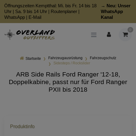
Öffnungszeiten Kemptthal: Mi. bis Fr. 14 bis 18
→ Neu:
Unser
Uhr | Sa. 9 bis 14 Uhr |
Routenplaner
|
WhatsApp
WhatsApp
|
E-Mail
Kanal
0
Fahrzeugausrüstung
Fahrzeugschutz
Startseite
Sidesteps / Rockslider
ARB Side Rails Ford Ranger '12-18,
Doppelkabine, passt nur für Ford Ranger
PXII bis 2018
Produktinfo