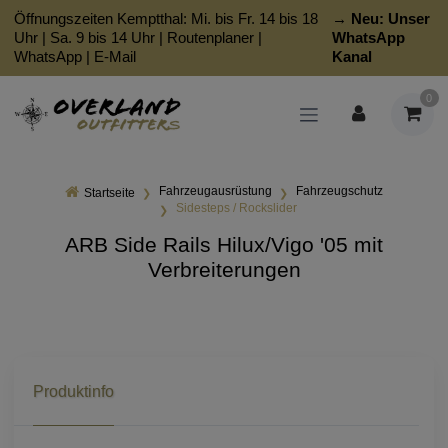
Öffnungszeiten Kemptthal: Mi. bis Fr. 14 bis 18
→ Neu:
Unser
Uhr | Sa. 9 bis 14 Uhr |
Routenplaner
|
WhatsApp
WhatsApp
|
E-Mail
Kanal
0
Fahrzeugausrüstung
Fahrzeugschutz
Startseite
Sidesteps / Rockslider
ARB Side Rails Hilux/Vigo '05 mit
Verbreiterungen
Produktinfo