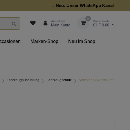
→ Neu:
Unser WhatsApp Kanal
0
Anmelden
Warenkorb
Mein Konto
CHF 0.00
ccasionen
Marken-Shop
Neu im Shop
Fahrzeugausrüstung
Fahrzeugschutz
Sidesteps / Rockslider