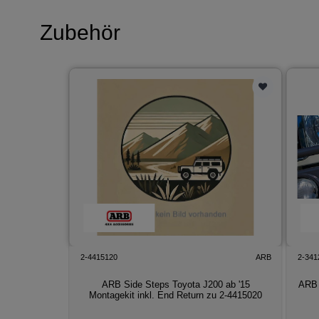
Zubehör
2-4415120
ARB
2-341
ARB Side Steps Toyota J200 ab '15
ARB 
Montagekit inkl. End Return zu 2-4415020