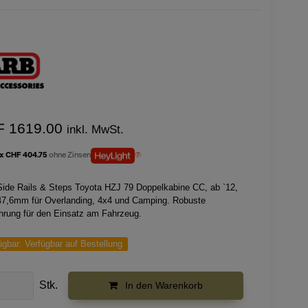
F 1619.00
inkl. MwSt.
 x CHF 404.75
ohne Zinsen
ide Rails & Steps Toyota HZJ 79 Doppelkabine CC, ab `12,
47,6mm für Overlanding, 4x4 und Camping. Robuste
hrung für den Einsatz am Fahrzeug.
ügbar:
Verfügbar auf Bestellung
Stk.
In den Warenkorb