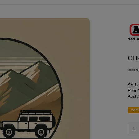
CH
oder
4
ARB S
Rohr 
Ausfü
Verf