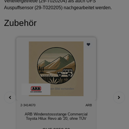
Verteilergetriebe (29-T020204) als auch UFS
Auspuffsensor (29-T020205) nachgearbeitet werden.
Zubehör
2-3414670
ARB
ARB Windenstossstange Commercial
Toyota Hilux Revo ab '20, ohne TÜV