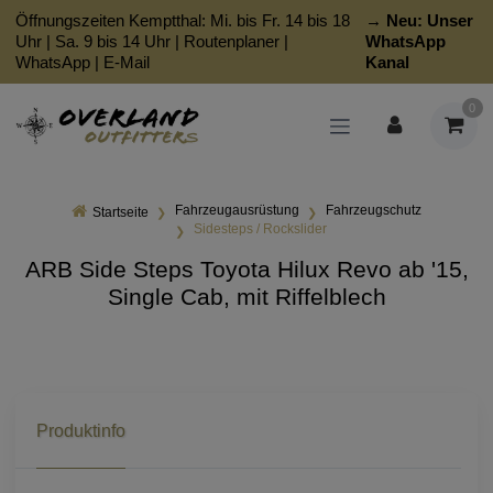
Öffnungszeiten Kemptthal: Mi. bis Fr. 14 bis 18
→ Neu:
Unser
Uhr | Sa. 9 bis 14 Uhr |
Routenplaner
|
WhatsApp
WhatsApp
|
E-Mail
Kanal
0
Fahrzeugausrüstung
Fahrzeugschutz
Startseite
Sidesteps / Rockslider
ARB Side Steps Toyota Hilux Revo ab '15,
Single Cab, mit Riffelblech
Produktinfo