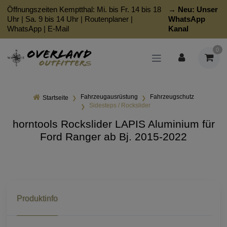
Öffnungszeiten Kemptthal: Mi. bis Fr. 14 bis 18
→ Neu:
Unser
Uhr | Sa. 9 bis 14 Uhr |
Routenplaner
|
WhatsApp
WhatsApp
|
E-Mail
Kanal
0
Fahrzeugausrüstung
Fahrzeugschutz
Startseite
Sidesteps / Rockslider
horntools Rockslider LAPIS Aluminium für
Ford Ranger ab Bj. 2015-2022
Produktinfo