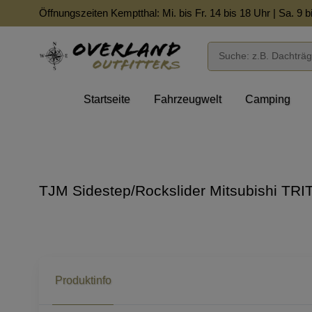
Öffnungszeiten Kemptthal: Mi. bis Fr. 14 bis 18 Uhr | Sa. 9 b
Startseite
Fahrzeugwelt
Camping
TJM Sidestep/Rockslider Mitsubishi TR
Produktinfo