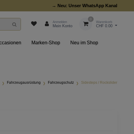
→ Neu:
Unser WhatsApp Kanal
0
Anmelden
Warenkorb
Mein Konto
CHF 0.00
ccasionen
Marken-Shop
Neu im Shop
Fahrzeugausrüstung
Fahrzeugschutz
Sidesteps / Rockslider