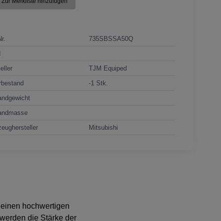
Zur Merkliste hinzufügen
Nr.
735SBSSA50Q
N
eller
TJM Equiped
rbestand
-1 Stk.
andgewicht
andmasse
eughersteller
Mitsubishi
 einen hochwertigen
 werden die Stärke der