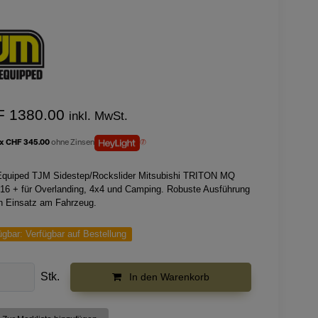
F 1380.00
inkl. MwSt.
 x CHF 345.00
ohne Zinsen
quiped TJM Sidestep/Rockslider Mitsubishi TRITON MQ
 16 + für Overlanding, 4x4 und Camping. Robuste Ausführung
en Einsatz am Fahrzeug.
ügbar:
Verfügbar auf Bestellung
Stk.
In den Warenkorb