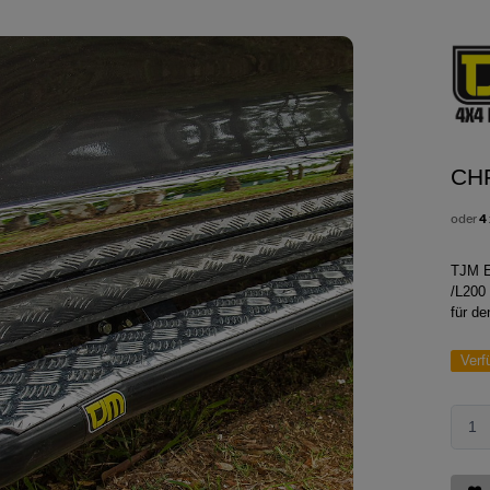
CH
oder
4
TJM E
/L200
für d
Verf