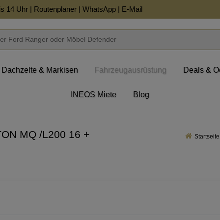
is 14 Uhr |
Routenplaner
|
WhatsApp
|
E-Mail
Dachzelte & Markisen
Fahrzeugausrüstung
Deals & O
INEOS Miete
Blog
ITON MQ /L200 16 +
Startseite