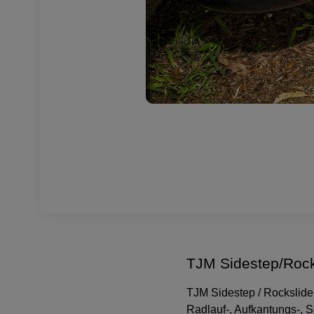
TJM Sidestep/Rock
TJM Sidestep / Rockslid
Radlauf-, Aufkantungs-, 