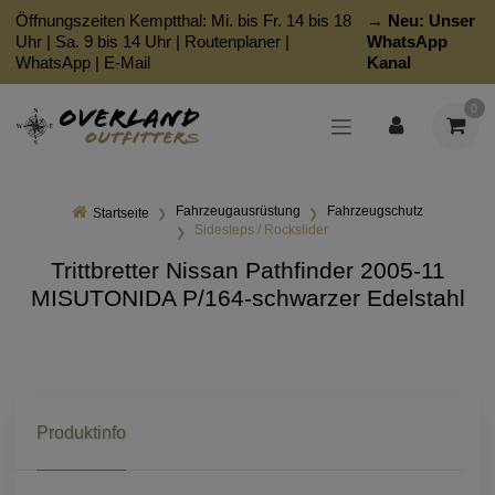
Öffnungszeiten Kemptthal: Mi. bis Fr. 14 bis 18
→ Neu:
Unser
Uhr | Sa. 9 bis 14 Uhr |
Routenplaner
|
WhatsApp
WhatsApp
|
E-Mail
Kanal
0
Fahrzeugausrüstung
Fahrzeugschutz
Startseite
Sidesteps / Rockslider
Trittbretter Nissan Pathfinder 2005-11
MISUTONIDA P/164-schwarzer Edelstahl
Produktinfo