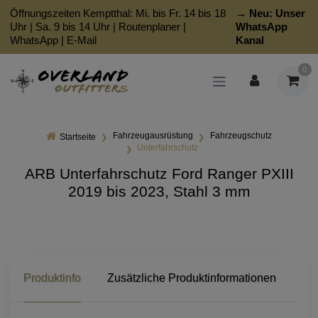
Öffnungszeiten Kemptthal: Mi. bis Fr. 14 bis 18
→ Neu:
Unser
Uhr | Sa. 9 bis 14 Uhr |
Routenplaner
|
WhatsApp
WhatsApp
|
E-Mail
Kanal
0
Fahrzeugausrüstung
Fahrzeugschutz
Startseite
Unterfahrschutz
ARB Unterfahrschutz Ford Ranger PXIII
2019 bis 2023, Stahl 3 mm
Produktinfo
Zusätzliche Produktinformationen