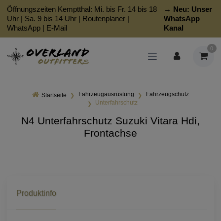
Öffnungszeiten Kemptthal: Mi. bis Fr. 14 bis 18
→ Neu:
Unser
Uhr | Sa. 9 bis 14 Uhr |
Routenplaner
|
WhatsApp
WhatsApp
|
E-Mail
Kanal
0
Fahrzeugausrüstung
Fahrzeugschutz
Startseite
Unterfahrschutz
N4 Unterfahrschutz Suzuki Vitara Hdi,
Frontachse
Produktinfo