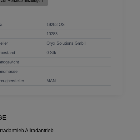
Zur Merkliste hinzufügen
Nr.
19283-OS
N
19283
eller
Oryx Solutions GmbH
rbestand
0 Stk.
andgewicht
andmasse
eughersteller
MAN
TGE
radantrieb Allradantrieb