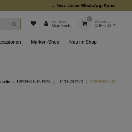
→ Neu:
Unser WhatsApp Kanal
0
Anmelden
Warenkorb
Mein Konto
CHF 0.00
ccasionen
Marken-Shop
Neu im Shop
Fahrzeugausrüstung
Fahrzeugschutz
Unterfahrschutz
rtseite