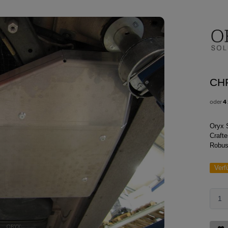
CH
oder
4
Oryx 
Craft
Robus
Verf