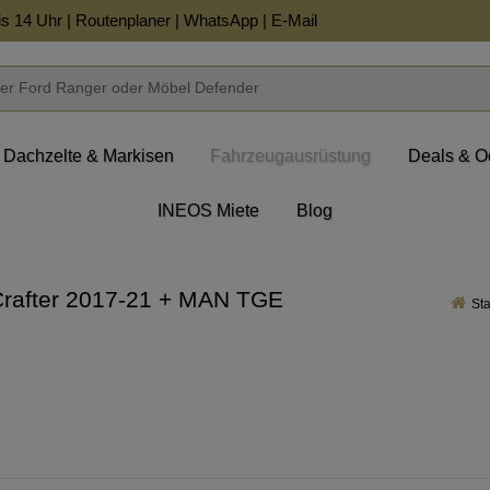
is 14 Uhr |
Routenplaner
|
WhatsApp
|
E-Mail
Dachzelte & Markisen
Fahrzeugausrüstung
Deals & O
INEOS Miete
Blog
 Crafter 2017-21 + MAN TGE
Sta