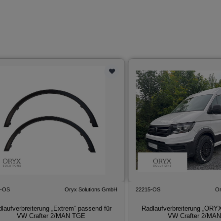
0-OS
Oryx Solutions GmbH
22215-OS
Or
laufverbreiterung „Extrem“ passend für
Radlaufverbreiterung „ORYX
VW Crafter 2/MAN TGE
VW Crafter 2/MA