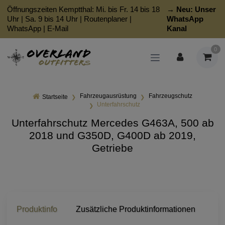
Öffnungszeiten Kemptthal: Mi. bis Fr. 14 bis 18
→ Neu:
Unser
Uhr | Sa. 9 bis 14 Uhr |
Routenplaner
|
WhatsApp
WhatsApp
|
E-Mail
Kanal
0
Fahrzeugausrüstung
Fahrzeugschutz
Startseite
Unterfahrschutz
Unterfahrschutz Mercedes G463A, 500 ab
2018 und G350D, G400D ab 2019,
Getriebe
Produktinfo
Zusätzliche Produktinformationen