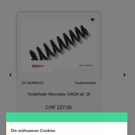
23-TAUMBG01
Taubenreuther
Vorderfeder Mercedes G463A ab '18
CHF 227.00
In den Warenkorb
Die mühsamen Cookies