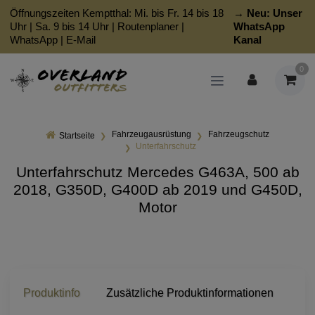
Öffnungszeiten Kemptthal: Mi. bis Fr. 14 bis 18
→ Neu:
Unser
Uhr | Sa. 9 bis 14 Uhr |
Routenplaner
|
WhatsApp
WhatsApp
|
E-Mail
Kanal
0
Fahrzeugausrüstung
Fahrzeugschutz
Startseite
Unterfahrschutz
Unterfahrschutz Mercedes G463A, 500 ab
2018, G350D, G400D ab 2019 und G450D,
Motor
Produktinfo
Zusätzliche Produktinformationen