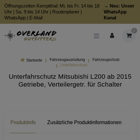
Öffnungszeiten Kemptthal: Mi. bis Fr. 14 bis 18
→ Neu:
Unser
Uhr | Sa. 9 bis 14 Uhr |
Routenplaner
|
WhatsApp
WhatsApp
|
E-Mail
Kanal
0
Fahrzeugausrüstung
Fahrzeugschutz
Startseite
Unterfahrschutz
Unterfahrschutz Mitsubishi L200 ab 2015
Getriebe, Verteilergetr. für Schalter
Produktinfo
Zusätzliche Produktinformationen