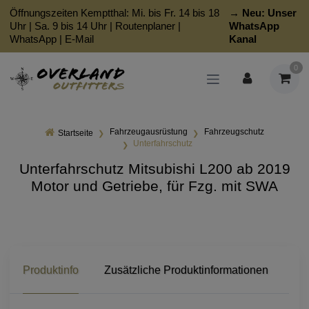
Öffnungszeiten Kemptthal: Mi. bis Fr. 14 bis 18
→ Neu:
Unser
Uhr | Sa. 9 bis 14 Uhr |
Routenplaner
|
WhatsApp
WhatsApp
|
E-Mail
Kanal
0
Fahrzeugausrüstung
Fahrzeugschutz
Startseite
Unterfahrschutz
Unterfahrschutz Mitsubishi L200 ab 2019
Motor und Getriebe, für Fzg. mit SWA
Produktinfo
Zusätzliche Produktinformationen