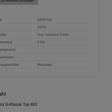
Zur Merkliste hinzufügen
Nr.
14376-OS
N
14376
eller
Oryx Solutions GmbH
rbestand
0 Stk.
andgewicht
andmasse
eughersteller
Mercedes
ahl
enz G-Klasse Typ 463