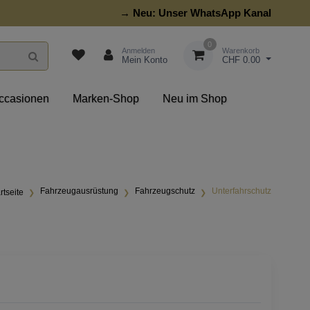
→ Neu:
Unser WhatsApp Kanal
0
Anmelden
Warenkorb
Mein Konto
CHF 0.00
ccasionen
Marken-Shop
Neu im Shop
Fahrzeugausrüstung
Fahrzeugschutz
Unterfahrschutz
rtseite