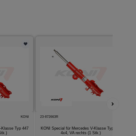
KONI
23-872663R
KONI
3
-Klasse Typ 447
KONI Special für Mercedes V-Klasse Typ 447
Stk.)
4x4, VA rechts (1 Stk.)