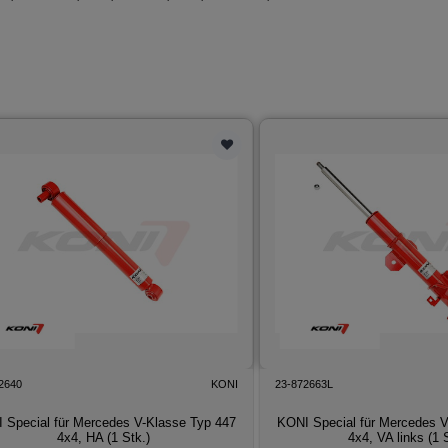
2640
KONI
23-872663L
 Special für Mercedes V-Klasse Typ 447
KONI Special für Mercedes V
4x4, HA (1 Stk.)
4x4, VA links (1 