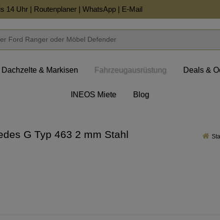
is 14 Uhr |
Routenplaner
|
WhatsApp
|
E-Mail
Dachzelte & Markisen
Fahrzeugausrüstung
Deals & O
INEOS Miete
Blog
cedes G Typ 463 2 mm Stahl
Sta