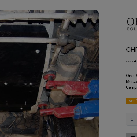
CH
oder
4
Oryx 
Merce
Campi
Verf