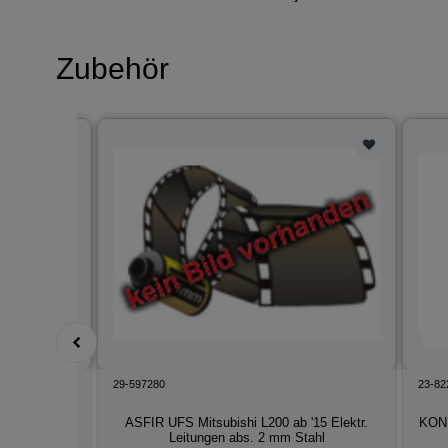
Zubehör
ARB
29-597280
23-82
1790 × 1120
ASFIR UFS Mitsubishi L200 ab '15 Elektr.
KONI
Leitungen abs. 2 mm Stahl