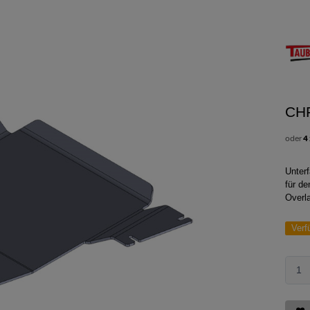
CH
oder
4
Unter
für d
Overla
Verf