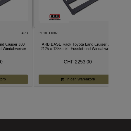
ARB
39-10JT1007
ARB
d Cruiser J80
ARB BASE Rack Toyota Land Cruiser J80
nd Windabweiser
2125 x 1285 inkl. Fusskit und Windabweiser
00
CHF 2253.00
korb
In den Warenkorb