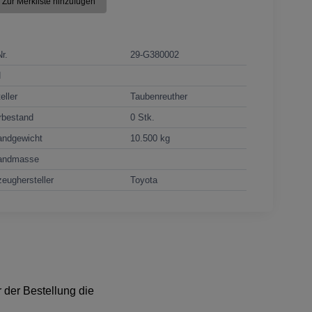
Zur Merkliste hinzufügen
Nr.
29-G380002
N
eller
Taubenreuther
rbestand
0 Stk.
andgewicht
10.500 kg
andmasse
eughersteller
Toyota
 der Bestellung die