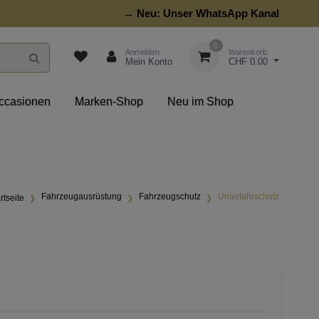
→ Neu:
Unser WhatsApp Kanal
0
Anmelden
Warenkorb
Mein Konto
CHF 0.00
ccasionen
Marken-Shop
Neu im Shop
Fahrzeugausrüstung
Fahrzeugschutz
Unterfahrschutz
rtseite