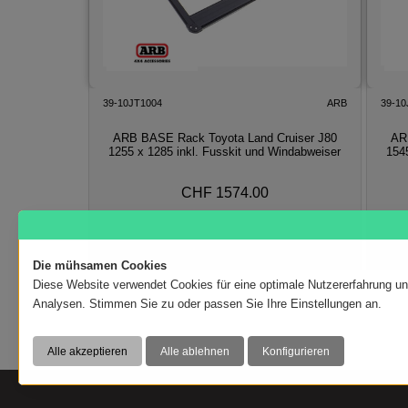
39-10JT1004
ARB
39-10
ARB BASE Rack Toyota Land Cruiser J80
AR
1255 x 1285 inkl. Fusskit und Windabweiser
154
CHF 1574.00
In den Warenkorb
Die mühsamen Cookies
Diese Website verwendet Cookies für eine optimale Nutzererfahrung u
Analysen. Stimmen Sie zu oder passen Sie Ihre Einstellungen an.