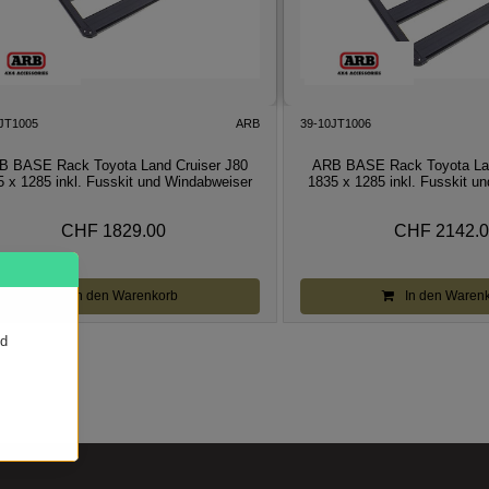
JT1005
ARB
39-10JT1006
B BASE Rack Toyota Land Cruiser J80
ARB BASE Rack Toyota Lan
5 x 1285 inkl. Fusskit und Windabweiser
1835 x 1285 inkl. Fusskit u
CHF 1829.00
CHF 2142.
In den Warenkorb
In den Waren
nd