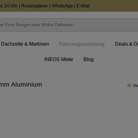
is 14 Uhr |
Routenplaner
|
WhatsApp
|
E-Mail
Dachzelte & Markisen
Fahrzeugausrüstung
Deals & O
INEOS Miete
Blog
6 mm Aluminium
Sta