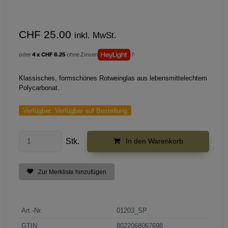
CHF 25.00
inkl. MwSt.
oder
4 x CHF 6.25
ohne Zinsen
Klassisches, formschönes Rotweinglas aus lebensmittelechtem
Polycarbonat.
Verfügbar:
Verfügbar auf Bestellung
Stk.
In den Warenkorb
Zur Merkliste hinzufügen
Art.-Nr.
01203_SP
GTIN
8022068067698