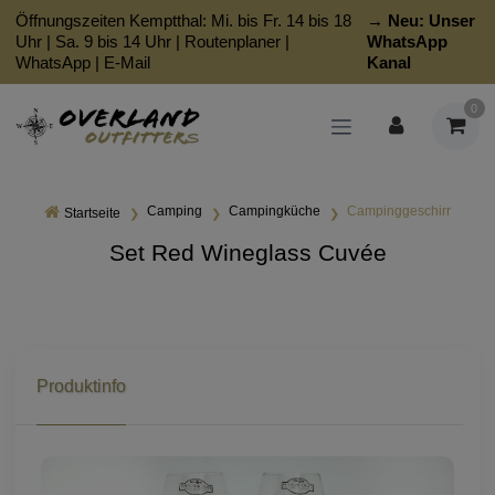
Öffnungszeiten Kemptthal: Mi. bis Fr. 14 bis 18
→ Neu:
Unser
Uhr | Sa. 9 bis 14 Uhr |
Routenplaner
|
WhatsApp
WhatsApp
|
E-Mail
Kanal
0
Camping
Campingküche
Campinggeschirr
Startseite
Set Red Wineglass Cuvée
Produktinfo