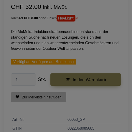
CHF 32.00
inkl. MwSt.
oder
4 x CHF 8.00
ohne Zinsen
Die McMoka-Induktionskaffeemaschine entstand aus der
ständigen Suche nach neuen Lösungen, die sich den
wechselnden und sich weiterentwichelnden Geschmäckern und
Gewohnheiten der Outdoor Welt anpassen.
Verfügbar:
Verfügbar auf Bestellung
Stk.
In den Warenkorb
Zur Merkliste hinzufügen
Art.-Nr.
05053_SP
GTIN
8022068085685