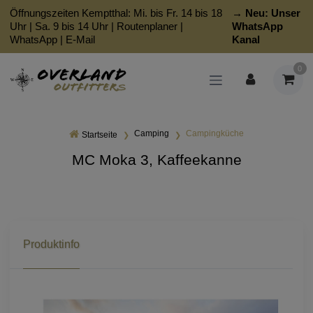
Öffnungszeiten Kemptthal: Mi. bis Fr. 14 bis 18
→ Neu:
Unser
Uhr | Sa. 9 bis 14 Uhr |
Routenplaner
|
WhatsApp
WhatsApp
|
E-Mail
Kanal
0
Camping
Campingküche
Startseite
MC Moka 3, Kaffeekanne
Produktinfo