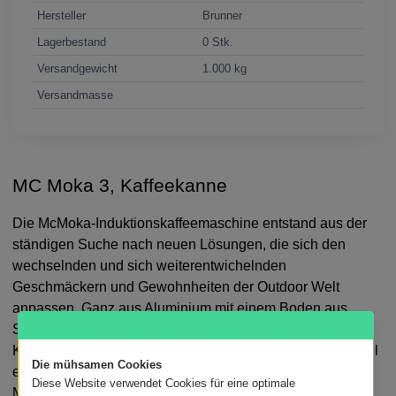
Hersteller
Brunner
Lagerbestand
0 Stk.
Versandgewicht
1.000 kg
Versandmasse
MC Moka 3, Kaffeekanne
Die McMoka-Induktionskaffeemaschine entstand aus der
ständigen Suche nach neuen Lösungen, die sich den
wechselnden und sich weiterentwichelnden
Geschmäckern und Gewohnheiten der Outdoor Welt
anpassen. Ganz aus Aluminium mit einem Boden aus
Stahl gefertigt, repräsentiert sich die historische Moka-
Kanne, auf die wir nicht verzichten können, aber mit Vorteil
Die mühsamen Cookies
einer sehr breiten, als auch sehr stabilen Basis und der
Diese Website verwendet Cookies für eine optimale
Möglichkeit, sie auf jedem Kochfeld zu verwenden.