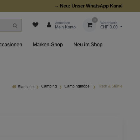
→ Neu:
Unser WhatsApp Kanal
0
Anmelden
Warenkorb
Mein Konto
CHF 0.00
ccasionen
Marken-Shop
Neu im Shop
Camping
Campingmöbel
Tisch & Stühle
Startseite