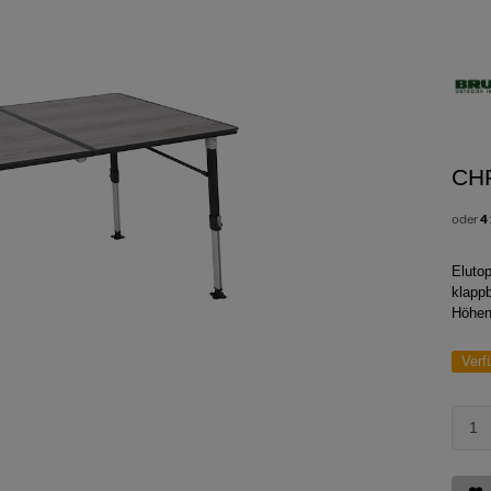
CH
oder
4
Eluto
klappb
Höhen
Verf