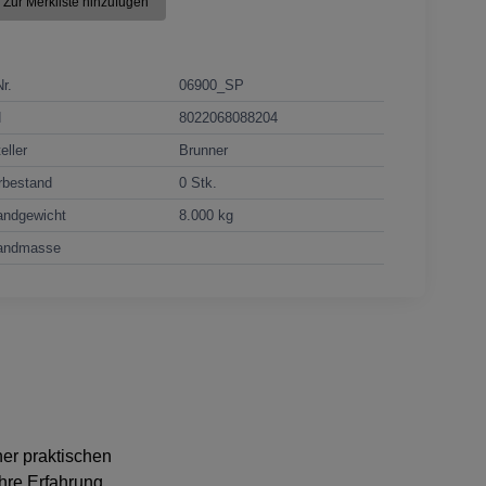
Zur Merkliste hinzufügen
Nr.
06900_SP
N
8022068088204
eller
Brunner
rbestand
0 Stk.
andgewicht
8.000 kg
andmasse
ner praktischen
hre Erfahrung