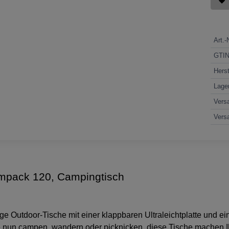
Art.-
GTI
Herst
Lage
Vers
Vers
mpack 120, Campingtisch
 Outdoor-Tische mit einer klappbaren Ultraleichtplatte und ei
 nun campen, wandern oder picknicken, diese Tische machen I