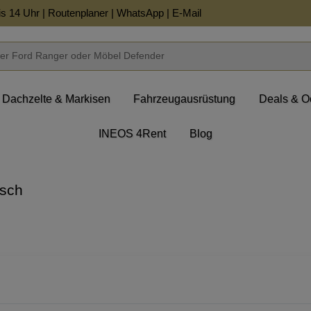
is 14 Uhr |
Routenplaner
|
WhatsApp
|
E-Mail
Dachzelte & Markisen
Fahrzeugausrüstung
Deals & O
INEOS 4Rent
Blog
isch