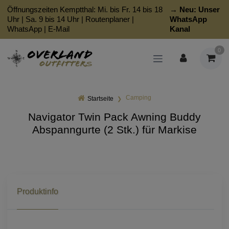
Öffnungszeiten Kemptthal: Mi. bis Fr. 14 bis 18
→ Neu:
Unser
Uhr | Sa. 9 bis 14 Uhr |
Routenplaner
|
WhatsApp
WhatsApp
|
E-Mail
Kanal
0
Camping
Startseite
Navigator Twin Pack Awning Buddy
Abspanngurte (2 Stk.) für Markise
Produktinfo