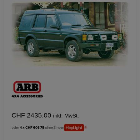
CHF 2435.00
inkl. MwSt.
oder
4 x CHF 608.75
ohne Zinsen