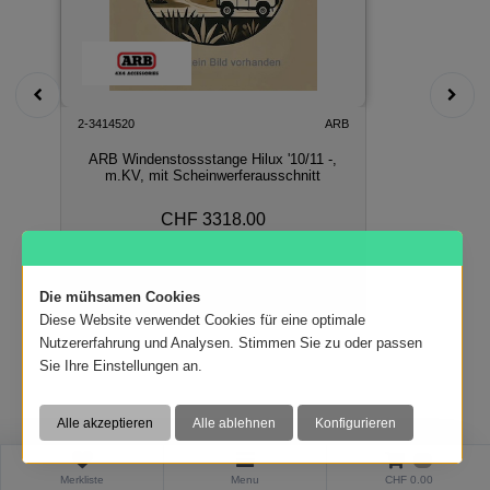
2-3414520
ARB
ARB Windenstossstange Hilux '10/11 -,
m.KV, mit Scheinwerferausschnitt
CHF 3318.00
In den Warenkorb
Die mühsamen Cookies
Diese Website verwendet Cookies für eine optimale
Nutzererfahrung und Analysen. Stimmen Sie zu oder passen
Sie Ihre Einstellungen an.
0
Merkliste
Menu
CHF 0.00