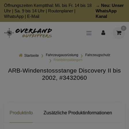
Öffnungszeiten Kemptthal: Mi. bis Fr. 14 bis 18
→ Neu:
Unser
Uhr | Sa. 9 bis 14 Uhr |
Routenplaner
|
WhatsApp
WhatsApp
|
E-Mail
Kanal
0
Fahrzeugausrüstung
Fahrzeugschutz
Startseite
Frontstossstangen
ARB-Windenstossstange Discovery II bis
2002, #3432060
Produktinfo
Zusätzliche Produktinformationen