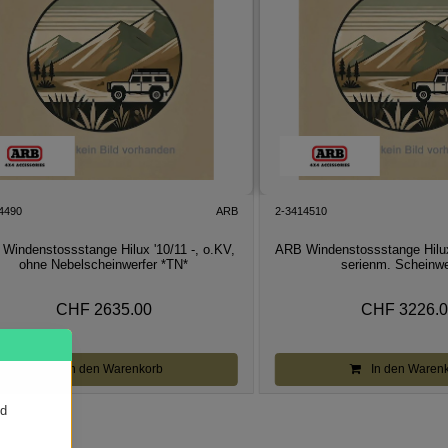
4490
ARB
2-3414510
Windenstossstange Hilux '10/11 -, o.KV,
ARB Windenstossstange Hilux 
ohne Nebelscheinwerfer *TN*
serienm. Scheinwe
CHF 2635.00
CHF 3226.
In den Warenkorb
In den Waren
nd