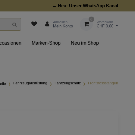
→ Neu:
Unser WhatsApp Kanal
0
Anmelden
Warenkorb
Mein Konto
CHF 0.00
ccasionen
Marken-Shop
Neu im Shop
Fahrzeugausrüstung
Fahrzeugschutz
Frontstossstangen
eite