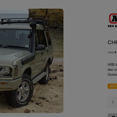
CH
oder
4
ARB-W
den v
Overla
Verf