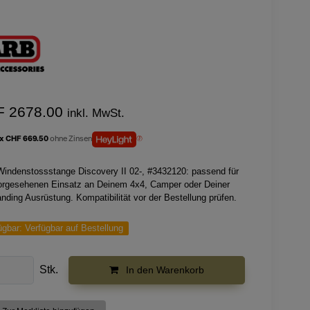
F 2678.00
inkl. MwSt.
 x CHF 669.50
ohne Zinsen
indenstossstange Discovery II 02-, #3432120: passend für
orgesehenen Einsatz an Deinem 4x4, Camper oder Deiner
nding Ausrüstung. Kompatibilität vor der Bestellung prüfen.
ügbar:
Verfügbar auf Bestellung
Stk.
In den Warenkorb