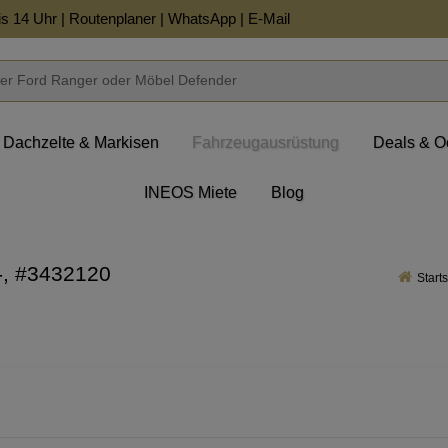
is 14 Uhr |
Routenplaner
|
WhatsApp
|
E-Mail
Dachzelte & Markisen
Fahrzeugausrüstung
Deals & O
INEOS Miete
Blog
-, #3432120
Starts