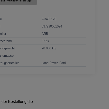
Zur Merkliste hinzufügen
Nr.
2-3432120
N
837290001024
eller
ARB
rbestand
0 Stk.
andgewicht
70.000 kg
andmasse
eughersteller
Land Rover, Ford
 der Bestellung die