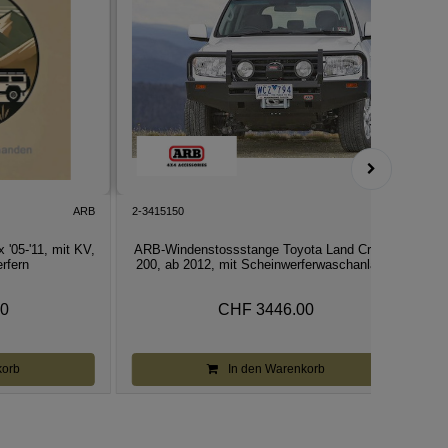
ARB
2-3415150
ARB
2
'05-'11, mit KV,
ARB-Windenstossstange Toyota Land Cruiser
rfern
200, ab 2012, mit Scheinwerferwaschanlag...
00
CHF 3446.00
korb
In den Warenkorb