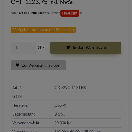
CHF 1123.75
inkl. MwSt.
oder
4 x CHF 280.94
ohne Zinsen
Verfügbar:
Verfügbar auf Bestellung
Stk.
In den Warenkorb
Zur Merkliste hinzufügen
Art.-Nr.
GX-SWC-T10-LHS
GTIN
Hersteller
Gobi-X
Lagerbestand
0 Stk.
Versandgewicht
20.000 kg
Versandmasse
110.00 x 60.00 x 25.00 cm