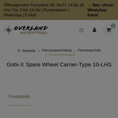
Öffnungszeiten Kemptthal: Mi. bis Fr. 14 bis 18
→ Neu:
Unser
Uhr | Sa. 9 bis 14 Uhr |
Routenplaner
|
WhatsApp
WhatsApp
|
E-Mail
Kanal
0
Fahrzeugausrüstung
Fahrzeugschutz
Startseite
Heckstossstangen
Gobi-X Spare Wheel Carrier-Type 10-LHS
Produktinfo