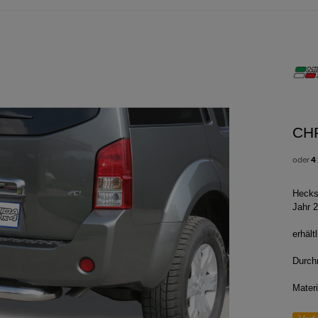
CH
oder
4
Hecks
Jahr 
erhält
Durch
Mater