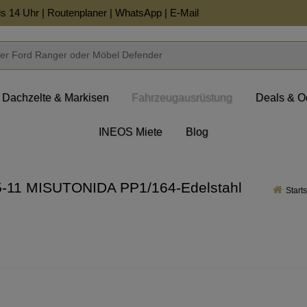
is 14 Uhr |
Routenplaner
|
WhatsApp
|
E-Mail
Dachzelte & Markisen
Fahrzeugausrüstung
Deals & O
INEOS Miete
Blog
05-11 MISUTONIDA PP1/164-Edelstahl
Starts