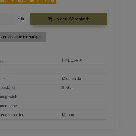
ügbar:
Verfügbar auf Bestellung
Stk.
In den Warenkorb
Zur Merkliste hinzufügen
Nr.
PP1/164/IX
N
eller
Misutonida
rbestand
0 Stk.
andgewicht
andmasse
eughersteller
Nissan