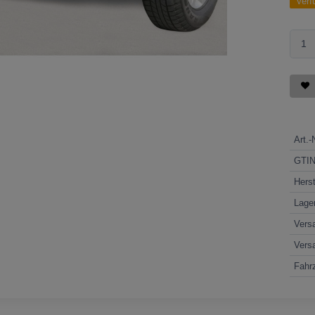
Verf
Art.-
GTI
Herst
Lage
Vers
Vers
Fahrz