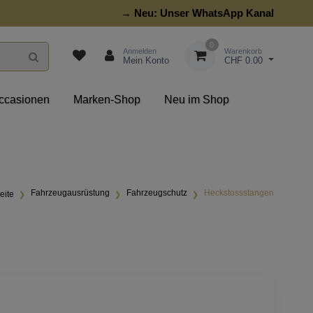
→ Neu:
Unser WhatsApp Kanal
0
Anmelden
Warenkorb
Mein Konto
CHF 0.00
ccasionen
Marken-Shop
Neu im Shop
Fahrzeugausrüstung
Fahrzeugschutz
Heckstossstangen
eite