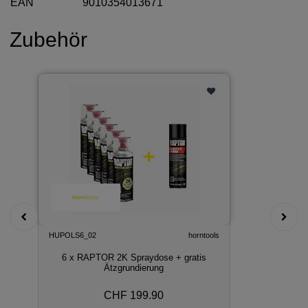
EAN
9010354013671
Zubehör
HUPOLS6_02
horntools
6 x RAPTOR 2K Spraydose + gratis
Ätzgrundierung
CHF 199.90