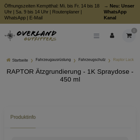
Öffnungszeiten Kemptthal: Mi. bis Fr. 14 bis 18
→ Neu:
Unser
Uhr | Sa. 9 bis 14 Uhr |
Routenplaner
|
WhatsApp
WhatsApp
|
E-Mail
Kanal
0
Fahrzeugausrüstung
Fahrzeugschutz
Raptor Lack
Startseite
RAPTOR Ätzgrundierung - 1K Spraydose -
450 ml
Produktinfo