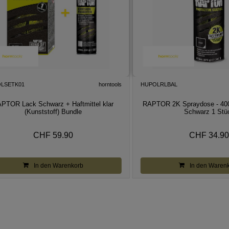
LSETK01
horntools
HUPOLRLBAL
PTOR Lack Schwarz + Haftmittel klar
RAPTOR 2K Spraydose - 400 
(Kunststoff) Bundle
Schwarz 1 Stü
CHF 59.90
CHF 34.90
In den Warenkorb
In den Waren