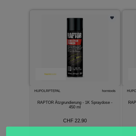
HUPOLRPTEPAL
horntools
HUPO
RAPTOR Ätzgrundierung - 1K Spraydose -
RAPT
450 ml
CHF 22.90