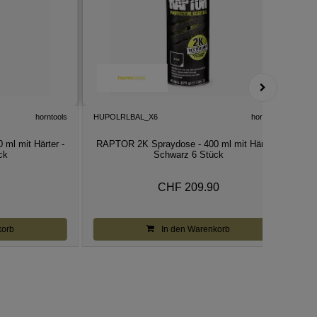
horntools
HUPOLRLBAL_X6
horntools
H
ml mit Härter -
RAPTOR 2K Spraydose - 400 ml mit Härter -
ck
Schwarz 6 Stück
CHF 209.90
korb
In den Warenkorb