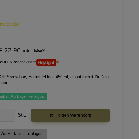
F 22.90
inkl. MwSt.
 x CHF 5.72
ohne Zinsen
R Spraydose, Haftmittel klar, 450 ml, einsatzbereit für Dein
euer.
ügbar:
Ab Lager verfügbar
Stk.
In den Warenkorb
Zur Merkliste hinzufügen