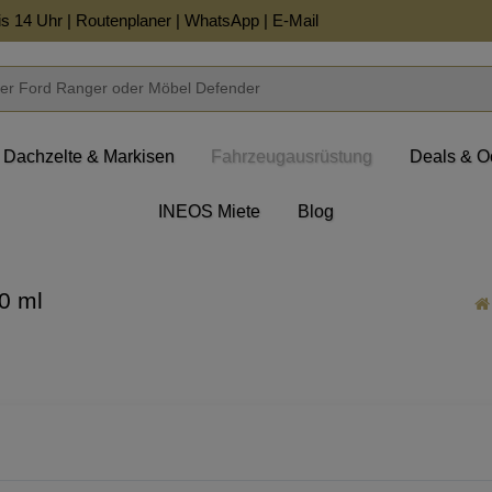
is 14 Uhr |
Routenplaner
|
WhatsApp
|
E-Mail
Dachzelte & Markisen
Fahrzeugausrüstung
Deals & O
INEOS Miete
Blog
0 ml