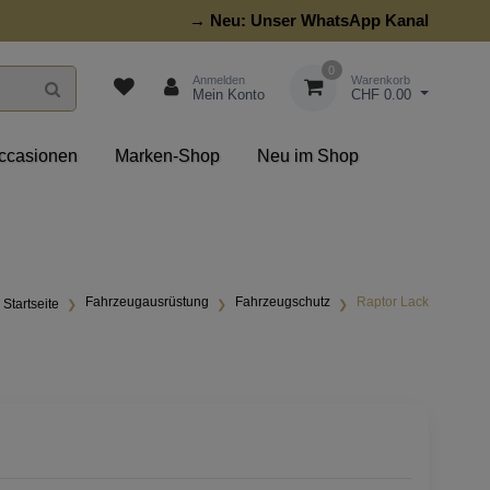
→ Neu:
Unser WhatsApp Kanal
0
Anmelden
Warenkorb
Mein Konto
CHF 0.00
ccasionen
Marken-Shop
Neu im Shop
Fahrzeugausrüstung
Fahrzeugschutz
Raptor Lack
Startseite