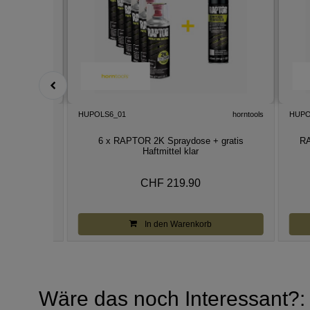
horntools
HUPOLS6_01
horntools
HUPO
Spraydose -
6 x RAPTOR 2K Spraydose + gratis
RA
Haftmittel klar
CHF 219.90
b
In den Warenkorb
Wäre das noch Interessant?: