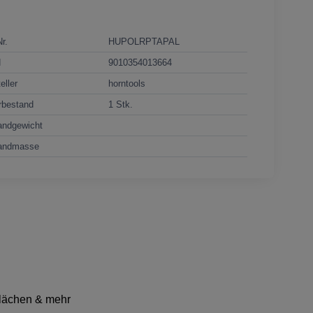
Nr.
HUPOLRPTAPAL
N
9010354013664
eller
horntools
rbestand
1 Stk.
andgewicht
andmasse
rflächen & mehr