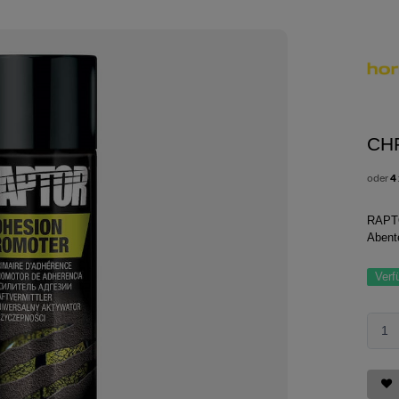
CH
oder
4
RAPTO
Abent
Verf