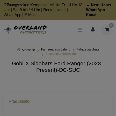
Öffnungszeiten Kemptthal: Mi. bis Fr. 14 bis 18
→ Neu:
Unser
Uhr | Sa. 9 bis 14 Uhr |
Routenplaner
|
WhatsApp
WhatsApp
|
E-Mail
Kanal
0
Fahrzeugausrüstung
Fahrzeugschutz
Startseite
Sidesteps / Rockslider
Gobi-X Sidebars Ford Ranger (2023 -
Present)-DC-SUC
Produktinfo