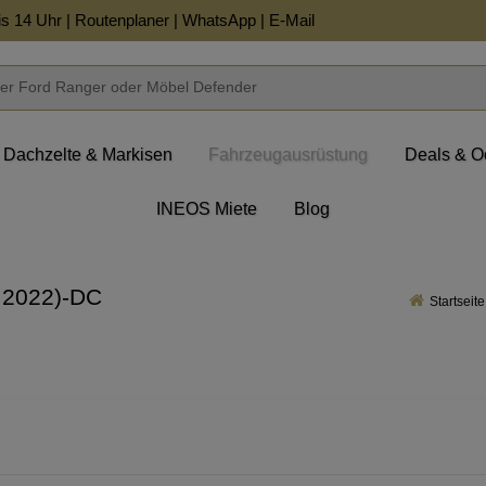
is 14 Uhr |
Routenplaner
|
WhatsApp
|
E-Mail
Dachzelte & Markisen
Fahrzeugausrüstung
Deals & O
INEOS Miete
Blog
- 2022)-DC
Startseite