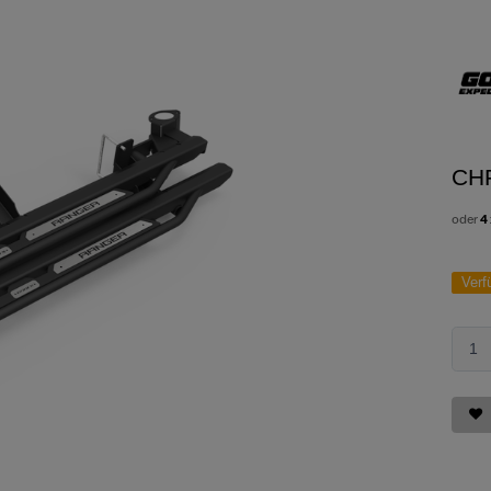
CH
oder
4
Verf