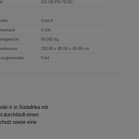
Nr.
GX-SB-FR-T6-DC
N
eller
Gobi-X
rbestand
0 Stk.
andgewicht
58.000 kg
andmasse
200.00 x 80.00 x 40.00 cm
eughersteller
Ford
obi-X in Südafrika mit
t durchläuft einen
chutz sowie eine