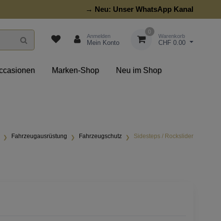
→ Neu:
Unser WhatsApp Kanal
0
Anmelden
Warenkorb
Mein Konto
CHF 0.00
ccasionen
Marken-Shop
Neu im Shop
Fahrzeugausrüstung
Fahrzeugschutz
Sidesteps / Rockslider