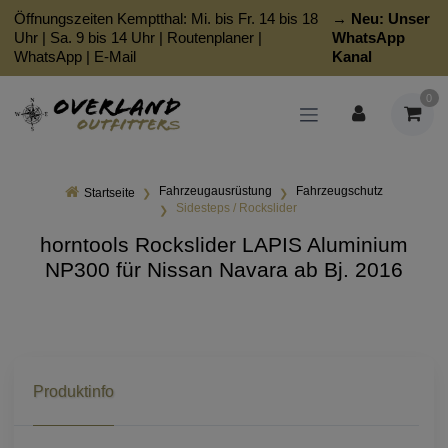
Öffnungszeiten Kemptthal: Mi. bis Fr. 14 bis 18
→ Neu:
Unser
Uhr | Sa. 9 bis 14 Uhr |
Routenplaner
|
WhatsApp
WhatsApp
|
E-Mail
Kanal
0
Fahrzeugausrüstung
Fahrzeugschutz
Startseite
Sidesteps / Rockslider
horntools Rockslider LAPIS Aluminium
NP300 für Nissan Navara ab Bj. 2016
Produktinfo